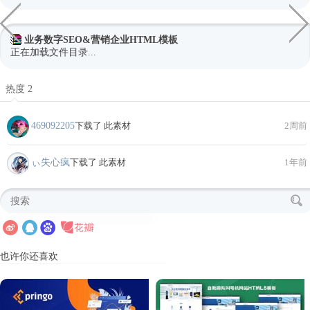
业务数字SEO&营销企业HTML模板
正在加载文件目录...
热度 2
469092205
下载了 此素材
2周前
ぃ失心疯
下载了 此素材
1年前
也许你还喜欢